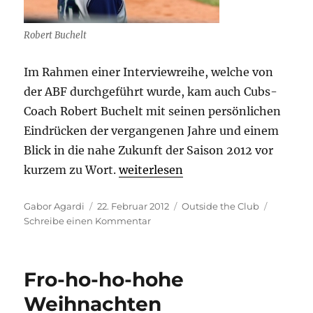
Robert Buchelt
Im Rahmen einer Interviewreihe, welche von
der ABF durchgeführt wurde, kam auch Cubs-
Coach Robert Buchelt mit seinen persönlichen
Eindrücken der vergangenen Jahre und einem
Blick in die nahe Zukunft der Saison 2012 vor
„Interview mit Robert Buchelt“
kurzem zu Wort.
weiterlesen
Autor
Veröffentlicht
Kategorien
Gabor Agardi
22. Februar 2012
Outside the Club
am
zu
Schreibe einen Kommentar
Interview
mit
Robert
Fro-ho-ho-hohe
Buchelt
Weihnachten