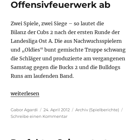
Offensivfeuerwerk ab
Zwei Spiele, zwei Siege – so lautet die
Bilanz der Cubs 2 nach der ersten Runde der
Landesliga Ost A. Die aus Nachwuchsspielern
und „Oldies“ bunt gemischte Truppe schwang
die Schläger und produzierte am vergangenen
Samstag gegen die Bucks 2 und die Bulldogs
Runs am laufenden Band.
„Cubs 2 feuerten Offensivfeuerwerk ab“
weiterlesen
Autor
Veröffentlicht
Kategorien
Gabor Agardi
24. April 2012
Archiv (Spielberichte)
am
zu
Schreibe einen Kommentar
Cubs
2
feuerten