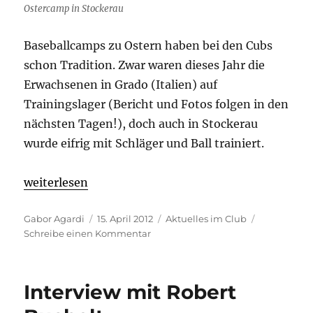
Ostercamp in Stockerau
Baseballcamps zu Ostern haben bei den Cubs
schon Tradition. Zwar waren dieses Jahr die
Erwachsenen in Grado (Italien) auf
Trainingslager (Bericht und Fotos folgen in den
nächsten Tagen!), doch auch in Stockerau
wurde eifrig mit Schläger und Ball trainiert.
„Ostercamp in Stockerau“
weiterlesen
Autor
Veröffentlicht
Kategorien
Gabor Agardi
15. April 2012
Aktuelles im Club
am
zu
Schreibe einen Kommentar
Ostercamp
in
Stockerau
Interview mit Robert