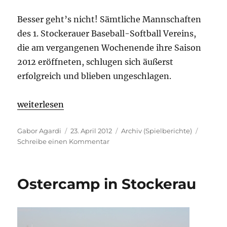
Besser geht’s nicht! Sämtliche Mannschaften
des 1. Stockerauer Baseball-Softball Vereins,
die am vergangenen Wochenende ihre Saison
2012 eröffneten, schlugen sich äußerst
erfolgreich und blieben ungeschlagen.
„Perfekter Saisonstart“
weiterlesen
Autor
Veröffentlicht
Kategorien
Gabor Agardi
23. April 2012
Archiv (Spielberichte)
am
zu
Schreibe einen Kommentar
Perfekter
Saisonstart
Ostercamp in Stockerau