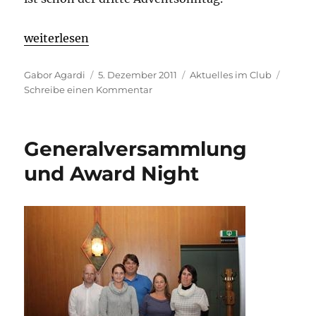
„Es duftet schon nach Tannenzapfen und Keksen“
weiterlesen
Autor
Veröffentlicht
Kategorien
Gabor Agardi
5. Dezember 2011
Aktuelles im Club
am
zu
Schreibe einen Kommentar
Es
duftet
schon
Generalversammlung
nach
Tannenzapfen
und Award Night
und
Keksen