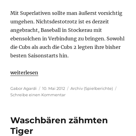
Mit Superlativen sollte man äußerst vorsichtig
umgehen. Nichtsdestotrotz ist es derzeit
angebracht, Baseball in Stockerau mit
ebensolchen in Verbindung zu bringen. Sowohl
die Cubs als auch die Cubs 2 legten ihre bisher
besten Saisonstarts hin.
„Auch Cubs 2 nicht zu stoppen“
weiterlesen
Autor
Veröffentlicht
Kategorien
Gabor Agardi
10. Mai 2012
Archiv (Spielberichte)
am
zu
Schreibe einen Kommentar
Auch
Cubs
2
Waschbären zähmten
nicht
zu
Tiger
stoppen