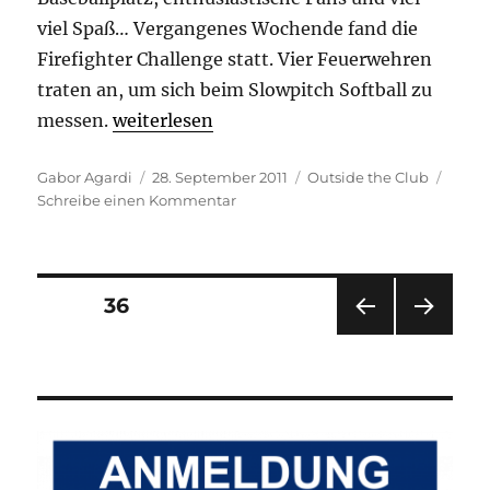
viel Spaß… Vergangenes Wochende fand die
Firefighter Challenge statt. Vier Feuerwehren
traten an, um sich beim Slowpitch Softball zu
„Senninger Florianis gewinnen Turnier“
messen.
weiterlesen
Autor
Veröffentlicht
Kategorien
Gabor Agardi
28. September 2011
Outside the Club
am
zu
Schreibe einen Kommentar
Senninger
Florianis
gewinnen
Turnier
Seitennummerierung
SEITE
36
VOR
NÄC
der
HERI
HSTE
GE
SEIT
Beiträge
SEIT
E
E