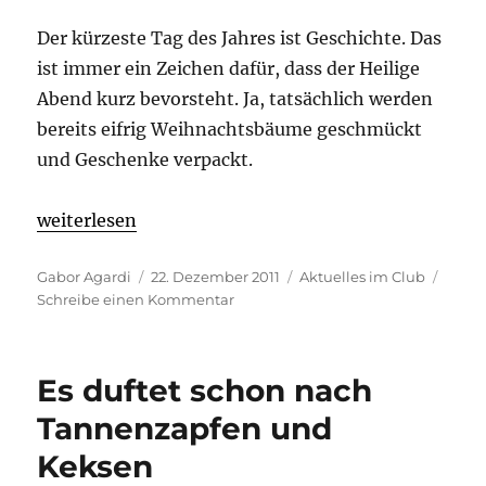
Der kürzeste Tag des Jahres ist Geschichte. Das
ist immer ein Zeichen dafür, dass der Heilige
Abend kurz bevorsteht. Ja, tatsächlich werden
bereits eifrig Weihnachtsbäume geschmückt
und Geschenke verpackt.
„Fro-ho-ho-hohe Weihnachten“
weiterlesen
Autor
Veröffentlicht
Kategorien
Gabor Agardi
22. Dezember 2011
Aktuelles im Club
am
zu
Schreibe einen Kommentar
Fro-
ho-
ho-
Es duftet schon nach
hohe
Weihnachten
Tannenzapfen und
Keksen