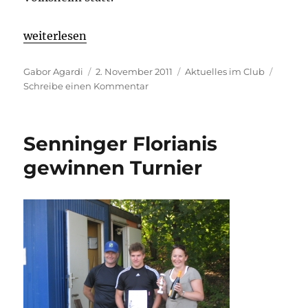
„Generalversammlung und Award Night“
weiterlesen
Autor
Veröffentlicht
Kategorien
Gabor Agardi
2. November 2011
Aktuelles im Club
am
zu
Schreibe einen Kommentar
Generalversammlung
und
Award
Senninger Florianis
Night
gewinnen Turnier