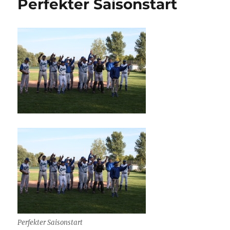
Perfekter Saisonstart
Offensivfeuerwerk
ab
Perfekter Saisonstart