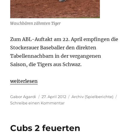
Waschbären zähmten Tiger
Zum ABL-Auftakt am 22. April empfingen die
Stockerauer Baseballer den direkten
Tabellennachbarn in der vergangenen
Saison, die Tigers aus Schwaz.
„Waschbären zähmten Tiger“
weiterlesen
Autor
Veröffentlicht
Kategorien
Gabor Agardi
27. April 2012
Archiv (Spielberichte)
am
zu
Schreibe einen Kommentar
Waschbären
zähmten
Tiger
Cubs 2 feuerten