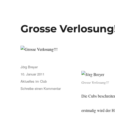
Grosse Verlosung!
Autor
Jörg Breyer
Veröffentlicht
10. Januar 2011
am
Kategorien
Aktuelles im Club
Grosse Verlosung!!!
zu
Schreibe einen Kommentar
Grosse
Die Cubs beschreite
Verlosung!!!
erstmalig wird der 