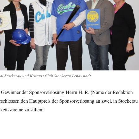
nal Stockerau und Kiwanis Club Stockerau Lenaustadt
Gewinner der Sponsorverlosung Herrn H. R. (Name der Redaktion
schlossen den Hauptpreis der Sponsorverlosung an zwei, in Stockerau
keitsvereine zu stiften:
. Charity!“