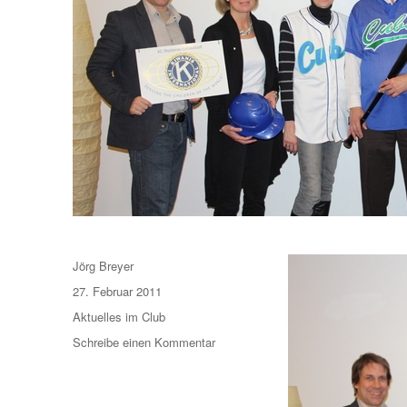
Autor
Jörg Breyer
Veröffentlicht
27. Februar 2011
am
Kategorien
Aktuelles im Club
zu
Schreibe einen Kommentar
And
the
winner