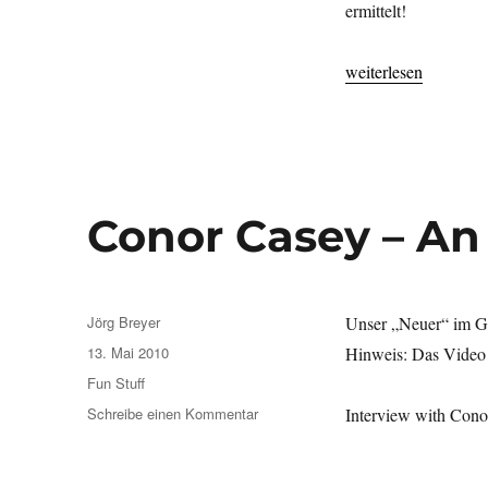
ermittelt!
„Grosse Verlosung!!
weiterlesen
Conor Casey – An
Autor
Jörg Breyer
Unser „Neuer“ im Ge
Veröffentlicht
13. Mai 2010
Hinweis: Das Video 
am
Kategorien
Fun Stuff
zu
Schreibe einen Kommentar
Interview with Cono
Conor
Casey
–