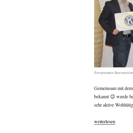
is….
Charity!
Soroptomist Internatio
Gemeinsam mit dem 
bekannt 😉 wurde be
sehr aktive Wohltätig
„And the winner is…
weiterlesen