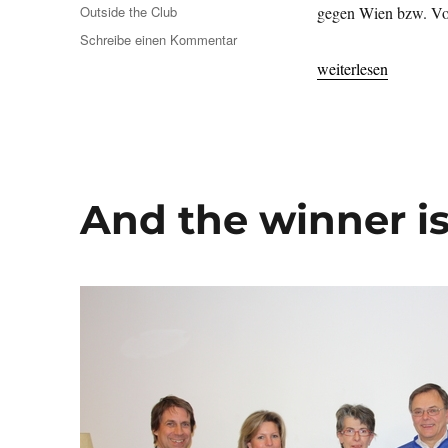
am
Kategorien
Outside the Club
gegen Wien bzw. Vo
zu
Schreibe einen Kommentar
NÖ
„NÖ gewinnt U 13 
weiterlesen
gewinnt
U
13
Bundesländercup
And the winner is