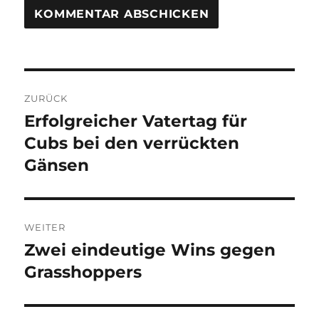
Beitragsnavigation
ZURÜCK
Erfolgreicher Vatertag für
Vorheriger
Beitrag:
Cubs bei den verrückten
Gänsen
WEITER
Zwei eindeutige Wins gegen
Nächster
Beitrag:
Grasshoppers