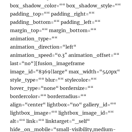
box_shadow_color=““ box_shadow_style=““
padding_top=““ padding_right=““
padding_bottom=““ padding_left=““
margin_top=““ margin_bottom=““
animation_type=““
animation_direction=“left“
animation_speed=“0.3″ animation_offset=““
last=“no“][fusion_imageframe
image_id=“8369|large“ max_width=“540px“
style_type=““ blur=““ stylecolor=““
hover_type=“none“ bordersize=““
bordercolor=““ borderradius=““
align=“center“ lightbox=“no“ gallery_id=““
lightbox_image=““ lightbox_image_id=““
alt=““ link=““ linktarget=“_self“
hide_on_mobile=“small-visibility,medium-