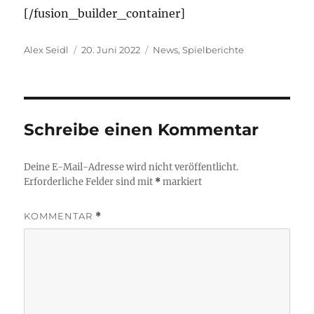
[/fusion_builder_container]
Autor
Veröffentlicht
Kategorien
Alex Seidl
20. Juni 2022
News
,
Spielberichte
am
Schreibe einen Kommentar
Deine E-Mail-Adresse wird nicht veröffentlicht.
Erforderliche Felder sind mit
*
markiert
KOMMENTAR
*