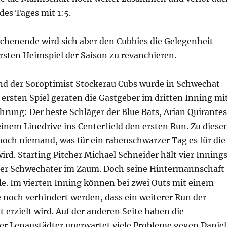
 des Tages mit 1:5.
enende wird sich aber den Cubbies die Gelegenheit
ersten Heimspiel der Saison zu revanchieren.
nd der Soroptimist Stockerau Cubs wurde in Schwechat
 ersten Spiel geraten die Gastgeber im dritten Inning mi
rung: Der beste Schläger der Blue Bats, Arian Quirantes
inem Linedrive ins Centerfield den ersten Run. Zu dies
noch niemand, was für ein rabenschwarzer Tag es für die
ird. Starting Pitcher Michael Schneider hält vier Inning
 der Schwechater im Zaum. Doch seine Hintermannschaft
le. Im vierten Inning können bei zwei Outs mit einem
 noch verhindert werden, dass ein weiterer Run der
erzielt wird. Auf der anderen Seite haben die
r Lenaustädter unerwartet viele Probleme gegen Daniel