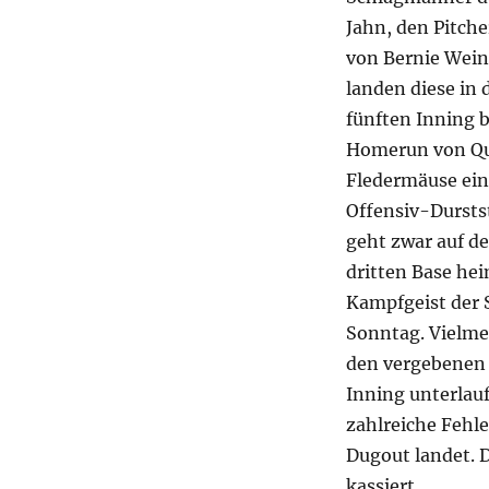
Jahn, den Pitch
von Bernie Wein
landen diese in
fünften Inning 
Homerun von Qui
Fledermäuse ein
Offensiv-Dursts
geht zwar auf d
dritten Base hei
Kampfgeist der 
Sonntag. Vielmeh
den vergebenen 
Inning unterlauf
zahlreiche Fehl
Dugout landet. D
kassiert.