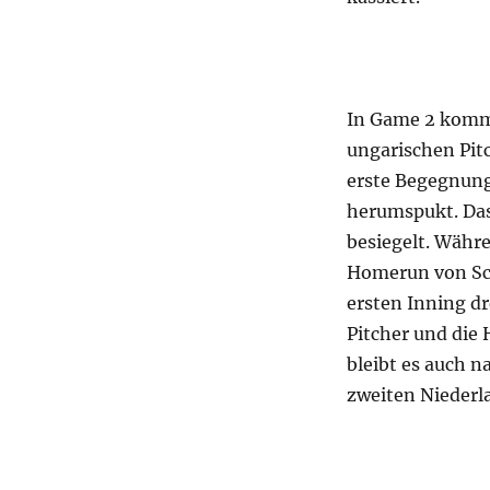
In Game 2 kommt
ungarischen Pitc
erste Begegnung
herumspukt. Das
besiegelt. Währ
Homerun von Sco
ersten Inning d
Pitcher und die
bleibt es auch n
zweiten Niederla