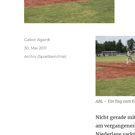
Autor
Gabor Agardi
Veröffentlicht
30. Mai 2011
am
Kategorien
Archiv (Spielberichte)
ABL – Ein Tag zum V
Nicht gerade mi
am vergangenen 
Niederlage sack