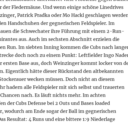
er der Fledermäuse. Und wenn einige schöne Linedrives
zinger, Patrick Pradka oder Mo Hackl geschlagen werden
 den Handschuhen der gegnerischen Feldspieler. Im
bauen die Schwechater ihre Führung mit einem 2-Run-
rantes aus. Auch im sechsten Abschnitt erzielen die
en Run. Im siebten Inning kommen die Cubs nach lange
trecke doch noch zu einem Punkt: Leftfielder Ingo Nade
er ersten Base aus, doch Weinzinger kommt locker von d
m. Eigentlich hätte dieser Rückstand den altbekannten
Stockerauer wecken müssen. Doch nicht an diesem
r hadern alle Feldspieler mit sich selbst und trauerten
Chancen nach. Es läuft nichts mehr. Im achten
en der Cubs Defense bei 2 Outs und Bases loaded
er, wodurch am Ende sogar der Ball im gegnerischen
as Resultat: 4 Runs und eine bittere 1:9 Niederlage