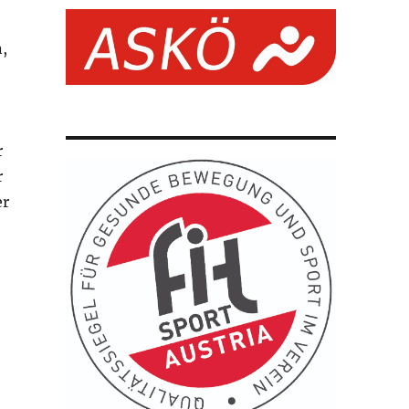
,
r
r
er