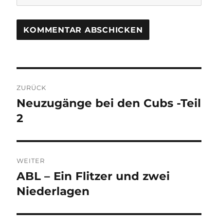
Beitragsnavigation
ZURÜCK
Neuzugänge bei den Cubs -Teil
Vorheriger
Beitrag:
2
WEITER
ABL – Ein Flitzer und zwei
Nächster
Beitrag:
Niederlagen