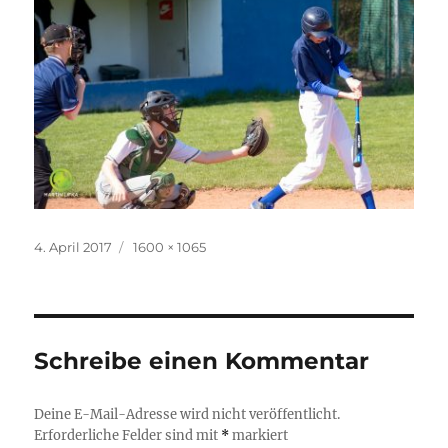
Veröffentlicht
Originalgröße
4. April 2017
1600 × 1065
am
Schreibe einen Kommentar
Deine E-Mail-Adresse wird nicht veröffentlicht.
Erforderliche Felder sind mit
*
markiert