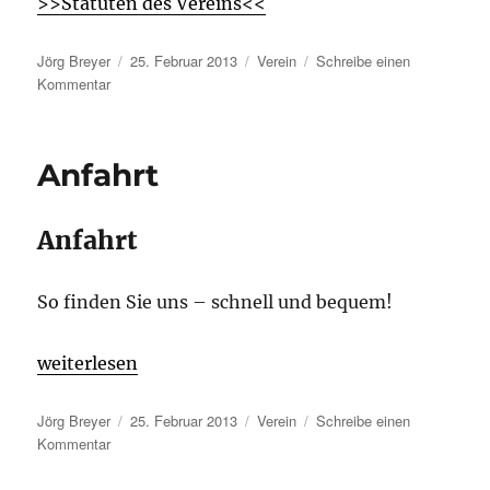
>>Statuten des Vereins<<
Autor
Veröffentlicht
Kategorien
Jörg Breyer
25. Februar 2013
Verein
Schreibe einen
zu
am
Kommentar
Statuten
des
Vereins
Anfahrt
1.
Stockerauer
Base-
Anfahrt
und
Softballverein
So finden Sie uns – schnell und bequem!
„Anfahrt“
weiterlesen
Autor
Veröffentlicht
Kategorien
Jörg Breyer
25. Februar 2013
Verein
Schreibe einen
zu
am
Kommentar
Anfahrt