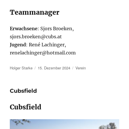
Teammanager
Erwachsene
: Sjors Broeken,
sjors.broeken@cubs.at
Jugend
: René Lachinger,
renelachinger@hotmail.com
Autor
Veröffentlicht
Kategorien
Holger Starke
15. Dezember 2024
Verein
am
Cubsfield
Cubsfield