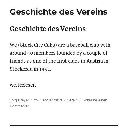
Geschichte des Vereins
Geschichte des Vereins
We (Stock City Cubs) are a baseball club with
around 50 members founded by a couple of
friends as one of the first clubs in Austria in
Stockerau in 1991.
„Geschichte des Vereins“
weiterlesen
Autor
Veröffentlicht
Kategorien
Jörg Breyer
25. Februar 2013
Verein
Schreibe einen
zu
am
Kommentar
Geschichte
des
Vereins