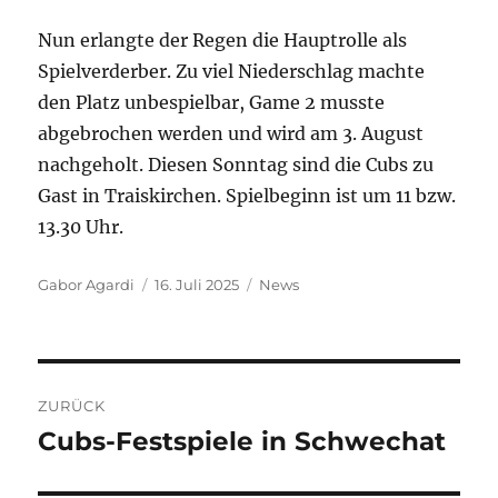
Nun erlangte der Regen die Hauptrolle als
Spielverderber. Zu viel Niederschlag machte
den Platz unbespielbar, Game 2 musste
abgebrochen werden und wird am 3. August
nachgeholt. Diesen Sonntag sind die Cubs zu
Gast in Traiskirchen. Spielbeginn ist um 11 bzw.
13.30 Uhr.
Autor
Veröffentlicht
Kategorien
Gabor Agardi
16. Juli 2025
News
am
Beitragsnavigation
ZURÜCK
Cubs-Festspiele in Schwechat
Vorheriger
Beitrag: