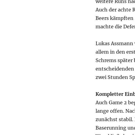
weitere Runs na
Auch der achte 
Beers kämpften s
machte die Defen
Lukas Assmann w
allem in den ers
Schrems später 
entscheidenden
zwei Stunden Spi
Kompletter Einb
Auch Game 2 beg
lange offen. Nac
zunächst stabil
Baserunning und