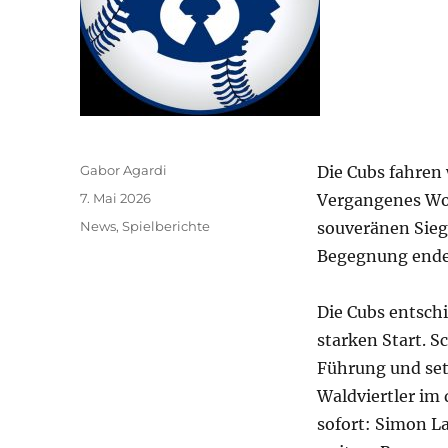
Autor
Gabor Agardi
Die Cubs fahren 
Veröffentlicht
7. Mai 2026
Vergangenes Woc
am
Kategorien
News
,
Spielberichte
souveränen Sieg
Begegnung endet
Die Cubs entschi
starken Start. S
Führung und setz
Waldviertler im 
sofort: Simon L