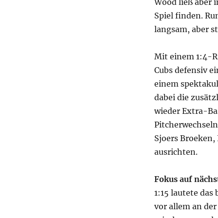
Wood ließ aber 
Spiel finden. Ru
langsam, aber st
Mit einem 1:4-R
Cubs defensiv ei
einem spektakul
dabei die zusätz
wieder Extra-Ba
Pitcherwechseln
Sjoers Broeken,
ausrichten.
Fokus auf näch
1:15 lautete das
vor allem an de