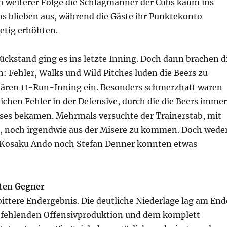
in weiterer Folge die Schlagmänner der Cubs kaum ins
ns blieben aus, während die Gäste ihr Punktekonto
etig erhöhten.
ückstand ging es ins letzte Inning. Doch dann brachen d
n: Fehler, Walks und Wild Pitches luden die Beers zu
ären 11-Run-Inning ein. Besonders schmerzhaft waren
lichen Fehler in der Defensive, durch die die Beers immer
ses bekamen. Mehrmals versuchte der Trainerstab, mit
, noch irgendwie aus der Misere zu kommen. Doch wede
 Kosaku Ando noch Stefan Denner konnten etwas
sten Gegner
 bittere Endergebnis. Die deutliche Niederlage lag am End
r fehlenden Offensivproduktion und dem komplett