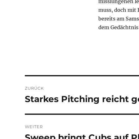
misslungenen let
muss, doch mit 
bereits am Sams
dem Gedächtnis z
Beitragsnavigation
ZURÜCK
Starkes Pitching reicht 
Vorheriger
Beitrag:
WEITER
Sweep bringt Cubs auf Pl
Nächster