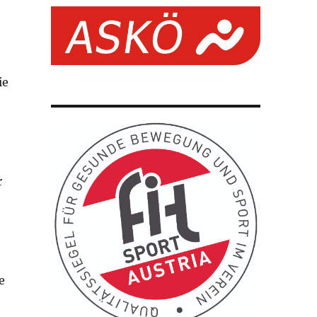
ie
r
e