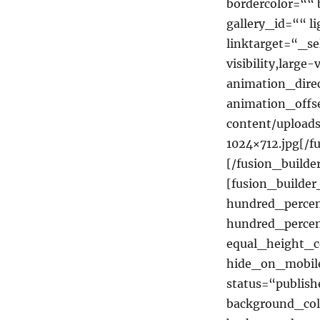
bordercolor=““ 
gallery_id=““ 
linktarget=“_se
visibility,large
animation_dire
animation_offse
content/upload
1024×712.jpg[/
[/fusion_builde
[fusion_builde
hundred_percen
hundred_perce
equal_height_
hide_on_mobile=
status=“publish
background_co