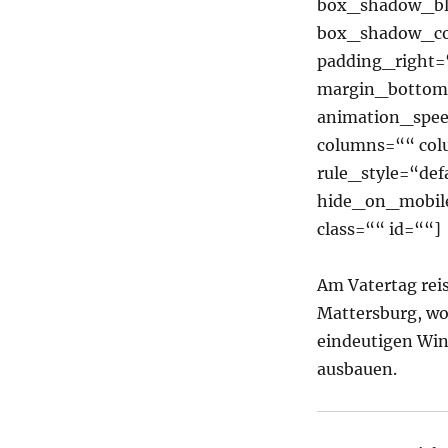
box_shadow_bl
box_shadow_co
padding_right=
margin_bottom=
animation_spee
columns=““ co
rule_style=“def
hide_on_mobile=
class=““ id=““]
Am Vatertag rei
Mattersburg, wo 
eindeutigen Win
ausbauen.