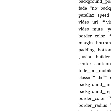
background_pos
fade=“no“ back
parallax_speed
video_url=““ v
video_mute=“ye
border_color=“
margin_bottom
padding_bottom
[fusion_builde
center_content
hide_on_mobile=
class=““ id=““
background_ima
background_rep
border_color=““
border_radius