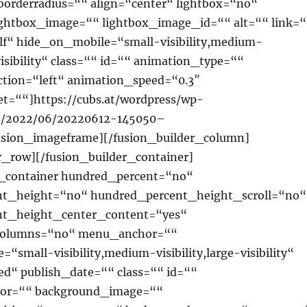
borderradius=““ align=“center“ lightbox=“no“
lightbox_image=““ lightbox_image_id=““ alt=““ link=
lf“ hide_on_mobile=“small-visibility,medium-
-visibility“ class=““ id=““ animation_type=““
ction=“left“ animation_speed=“0.3″
t=““]https://cubs.at/wordpress/wp-
s/2022/06/20220612-145050–
fusion_imageframe][/fusion_builder_column]
r_row][/fusion_builder_container]
r_container hundred_percent=“no“
t_height=“no“ hundred_percent_height_scroll=“no“
nt_height_center_content=“yes“
columns=“no“ menu_anchor=““
“small-visibility,medium-visibility,large-visibility“
ed“ publish_date=““ class=““ id=““
lor=““ background_image=““