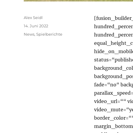
Autor
Alex Seidl
[fusion_builde
Veröffentlicht
14. Juni 2022
hundred_percen
am
Kategorien
News
,
Spielberichte
hundred_perce
equal_height_
hide_on_mobile=
status=“publish
background_co
background_pos
fade=“no“ back
parallax_speed
video_url=““ v
video_mute=“ye
border_color=“
margin_bottom