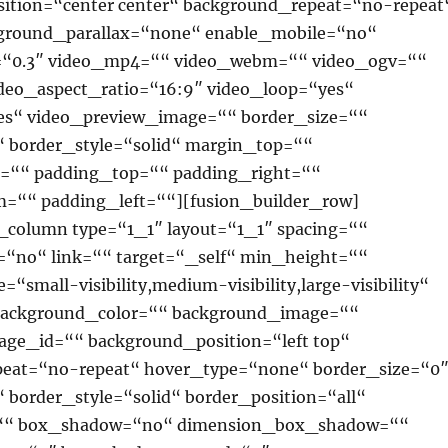
ition=“center center“ background_repeat=“no-repeat
ground_parallax=“none“ enable_mobile=“no“
=“0.3″ video_mp4=““ video_webm=““ video_ogv=““
ideo_aspect_ratio=“16:9″ video_loop=“yes“
s“ video_preview_image=““ border_size=““
“ border_style=“solid“ margin_top=““
=““ padding_top=““ padding_right=““
=““ padding_left=““][fusion_builder_row]
r_column type=“1_1″ layout=“1_1″ spacing=““
=“no“ link=““ target=“_self“ min_height=““
“small-visibility,medium-visibility,large-visibility“
 background_color=““ background_image=““
ge_id=““ background_position=“left top“
eat=“no-repeat“ hover_type=“none“ border_size=“0
 border_style=“solid“ border_position=“all“
=““ box_shadow=“no“ dimension_box_shadow=““