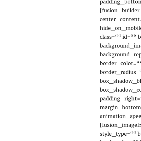
padding_bottom
[fusion_builde
center_content
hide_on_mobile=
class=““ id=““
background_ima
background_rep
border_color=““
border_radius
box_shadow_bl
box_shadow_co
padding_right=
margin_bottom=
animation_spee
[fusion_imagef
style_type=““ b