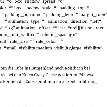
ur=“0″ box_shadow_spread=“0″
lor=““ box_shadow_style=““ padding_top=““
““ padding_bottom=““ padding_left=““ margin_top=
““ animation_type=““ animation_direction=“left“
d=“0.3″ animation_offset=““ last=“no“][fusion_text
lumn_min_width=““ column_spacing=““
ault“ rule_size=““ rule_color=““
“small-visibility,medium-visibility,large-visibility“
sten die Cubs ins Burgenland nach Rohrbach bei
sie bei den Kutro Crazy Geese gastierten. Mit zwei
s können die Cubs somit nun ihre Tabellenführung