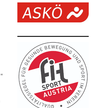
″
““
“