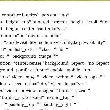
r_container hundred_percent=“no“
t_height=“no“ hundred_percent_height_scroll=“no“
nt_height_center_content=“yes“
columns=“no“ menu_anchor=““
“small-visibility,medium-visibility,large-visibility“
ed“ publish_date=““ class=““ id=““
lor=““ background_image=““
ition=“center center“ background_repeat=“no-repeat
ground_parallax=“none“ enable_mobile=“no“
=“0.3″ video_mp4=““ video_webm=““ video_ogv=““
ideo_aspect_ratio=“16:9″ video_loop=“yes“
s“ video_preview_image=““ border_size=““
“ border_style=“solid“ margin_top=““
=““ padding_top=““ padding_right=““