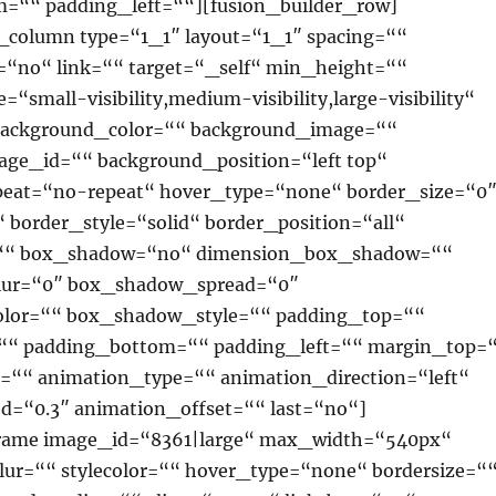
=““ padding_left=““][fusion_builder_row]
r_column type=“1_1″ layout=“1_1″ spacing=““
=“no“ link=““ target=“_self“ min_height=““
“small-visibility,medium-visibility,large-visibility“
 background_color=““ background_image=““
ge_id=““ background_position=“left top“
eat=“no-repeat“ hover_type=“none“ border_size=“0
 border_style=“solid“ border_position=“all“
=““ box_shadow=“no“ dimension_box_shadow=““
ur=“0″ box_shadow_spread=“0″
lor=““ box_shadow_style=““ padding_top=““
““ padding_bottom=““ padding_left=““ margin_top=
““ animation_type=““ animation_direction=“left“
d=“0.3″ animation_offset=““ last=“no“]
rame image_id=“8361|large“ max_width=“540px“
lur=““ stylecolor=““ hover_type=“none“ bordersize=“