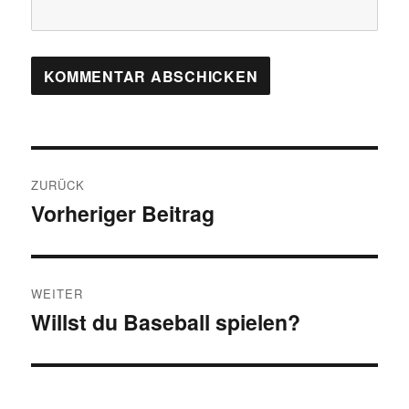
Beitragsnavigation
ZURÜCK
Vorheriger Beitrag
Vorheriger
Beitrag:
WEITER
Willst du Baseball spielen?
Nächster
Beitrag: