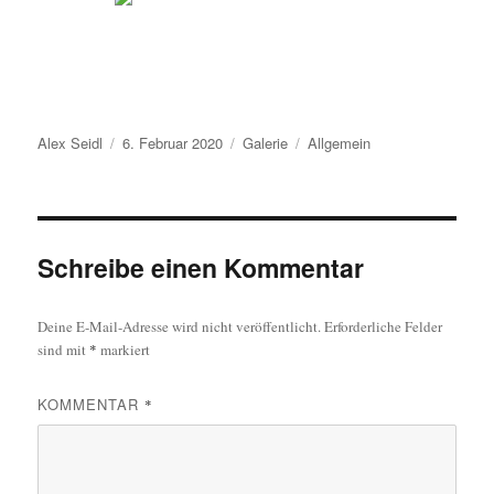
Autor
Veröffentlicht
Format
Kategorien
Alex Seidl
6. Februar 2020
Galerie
Allgemein
am
Schreibe einen Kommentar
Deine E-Mail-Adresse wird nicht veröffentlicht.
Erforderliche Felder
sind mit
*
markiert
KOMMENTAR
*