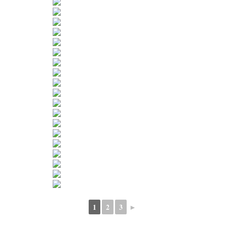
1
2
3
►