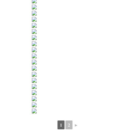
1
2
►