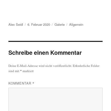
Autor
Veröffentlicht
Format
Kategorien
Alex Seidl
6. Februar 2020
Galerie
Allgemein
am
Schreibe einen Kommentar
Deine E-Mail-Adresse wird nicht veröffentlicht.
Erforderliche Felder
sind mit
*
markiert
KOMMENTAR
*