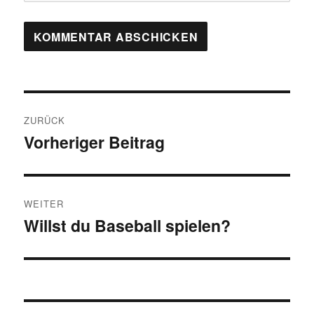
Beitragsnavigation
ZURÜCK
Vorheriger Beitrag
Vorheriger
Beitrag:
WEITER
Willst du Baseball spielen?
Nächster
Beitrag: