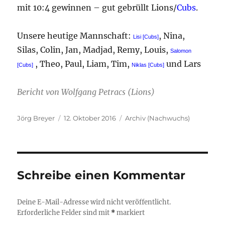
mit 10:4 gewinnen – gut gebrüllt Lions/
Cubs
.
Unsere heutige Mannschaft:
, Nina,
Lisi [Cubs]
Silas, Colin, Jan, Madjad, Remy, Louis,
Salomon
, Theo, Paul, Liam, Tim,
und Lars
[Cubs]
Niklas [Cubs]
Bericht von Wolfgang Petracs (Lions)
Autor
Veröffentlicht
Kategorien
Jörg Breyer
12. Oktober 2016
Archiv (Nachwuchs)
am
Schreibe einen Kommentar
Deine E-Mail-Adresse wird nicht veröffentlicht.
Erforderliche Felder sind mit
*
markiert