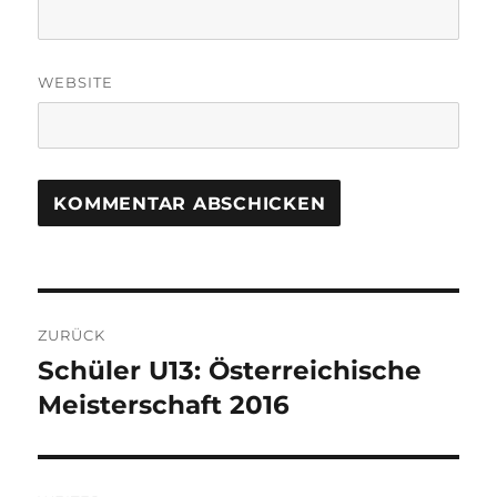
WEBSITE
Beitragsnavigation
ZURÜCK
Schüler U13: Österreichische
Vorheriger
Beitrag:
Meisterschaft 2016