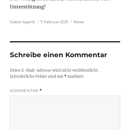
Unterstützung!
Autor
Veröffentlicht
Kategorien
Gabor Agardi
7. Februar 2021
News
am
Schreibe einen Kommentar
Deine E-Mail-Adresse wird nicht veröffentlicht.
Erforderliche Felder sind mit
*
markiert
KOMMENTAR
*