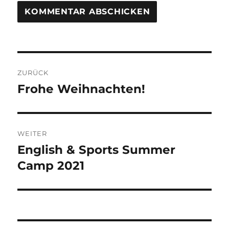
Beitragsnavigation
ZURÜCK
Frohe Weihnachten!
Vorheriger
Beitrag:
WEITER
English & Sports Summer
Nächster
Beitrag:
Camp 2021