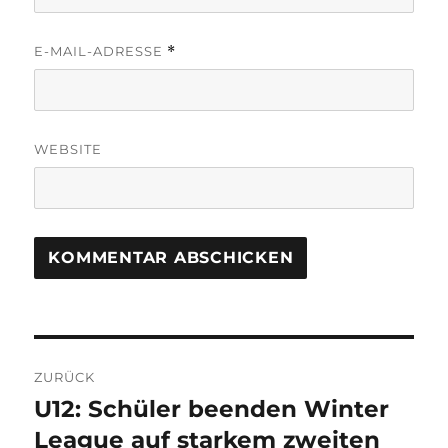
E-MAIL-ADRESSE
*
WEBSITE
Beitragsnavigation
ZURÜCK
U12: Schüler beenden Winter
Vorheriger
Beitrag:
League auf starkem zweiten