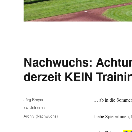
Nachwuchs: Achtu
derzeit KEIN Traini
Autor
Jörg Breyer
… ab in die Somme
Veröffentlicht
14. Juli 2017
am
Kategorien
Archiv (Nachwuchs)
Liebe SpielerInnen, l