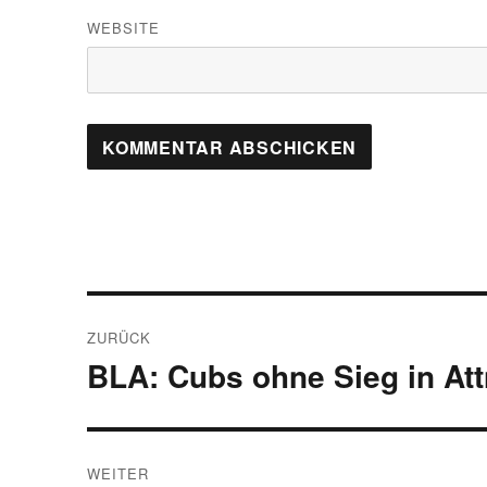
WEBSITE
Beitragsnavigation
ZURÜCK
BLA: Cubs ohne Sieg in Attn
Vorheriger
Beitrag:
WEITER