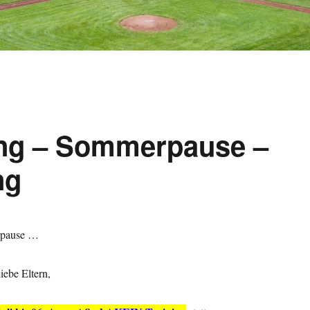
ng – Sommerpause –
ng
rpause …
iebe Eltern,