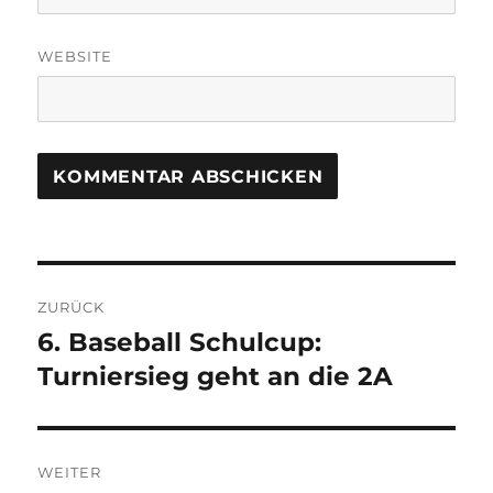
WEBSITE
Beitragsnavigation
ZURÜCK
6. Baseball Schulcup:
Vorheriger
Beitrag:
Turniersieg geht an die 2A
WEITER