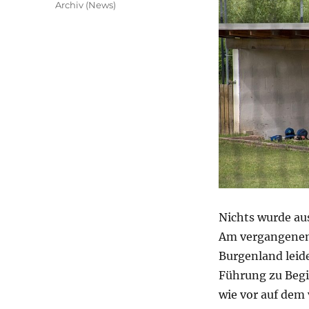
Kategorien
Archiv (News)
Nichts wurde au
Am vergangenen 
Burgenland leide
Führung zu Begi
wie vor auf dem 