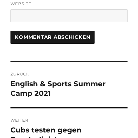
WEBSITE
Beitragsnavigation
ZURÜCK
English & Sports Summer
Vorheriger
Beitrag:
Camp 2021
WEITER
Cubs testen gegen
Nächster