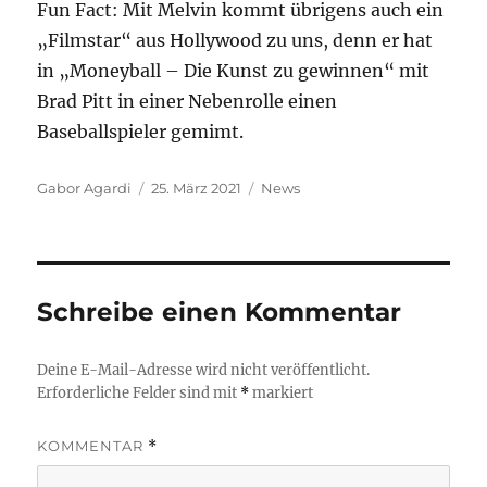
Fun Fact: Mit Melvin kommt übrigens auch ein
„Filmstar“ aus Hollywood zu uns, denn er hat
in „Moneyball – Die Kunst zu gewinnen“ mit
Brad Pitt in einer Nebenrolle einen
Baseballspieler gemimt.
Autor
Veröffentlicht
Kategorien
Gabor Agardi
25. März 2021
News
am
Schreibe einen Kommentar
Deine E-Mail-Adresse wird nicht veröffentlicht.
Erforderliche Felder sind mit
*
markiert
KOMMENTAR
*