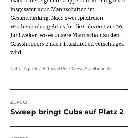
Platz in der eigenen Gruppe und auf Rang 6 von
insgesamt neun Mannschaften im
Gesamtranking. Nach zwei spielfreien
Wochenenden geht es für die Cubs erst am 20.
Juni weiter, wo es unsere Mannschaft zu den
Grasshoppers 2 nach Traiskirchen verschlagen
wird.
Autor
Veröffentlicht
Kategorien
Gabor Agardi
8. Juni 2026
News
,
Spielberichte
am
Beitragsnavigation
ZURÜCK
Sweep bringt Cubs auf Platz 2
Vorheriger
Beitrag: