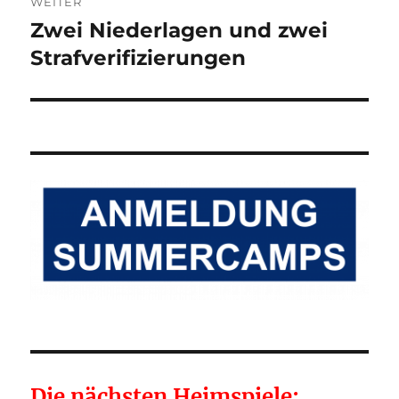
WEITER
Zwei Niederlagen und zwei
Nächster
Beitrag:
Strafverifizierungen
Die nächsten Heimspiele: