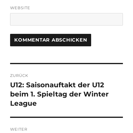
WEBSITE
Beitragsnavigation
ZURÜCK
U12: Saisonauftakt der U12
Vorheriger
Beitrag:
beim 1. Spieltag der Winter
League
WEITER