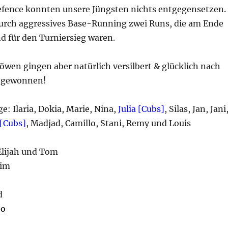
Defence konnten unsere Jüngsten nichts entgegensetzen.
urch aggressives Base-Running zwei Runs, die am Ende
d für den Turniersieg waren.
wen gingen aber natürlich versilbert & glücklich nach
z gewonnen!
ge: Ilaria, Dokia, Marie, Nina,
Julia [Cubs]
, Silas, Jan, Jani
 [Cubs]
, Madjad, Camillo, Stani, Remy und Louis
Elijah und Tom
Tim
d
eo