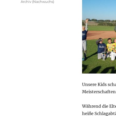
Kategorien
Archiv (Nachwuchs)
Unsere Kids scha
Meisterschaften
Während die Elt
heiße Schlagabtä