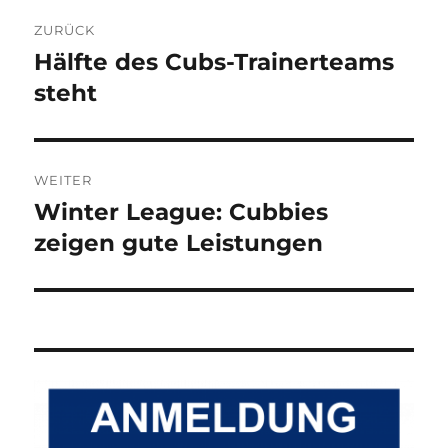
Beitragsnavigation
ZURÜCK
Hälfte des Cubs-Trainerteams
Vorheriger
Beitrag:
steht
WEITER
Winter League: Cubbies
Nächster
Beitrag:
zeigen gute Leistungen