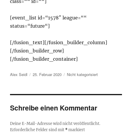
class=““ id=““]
[event_list id=“1578″ league=““
status=“future“]
[/fusion_text][/fusion_builder_column]
[/fusion_builder_row]
[/fusion_builder_container]
Autor
Veröffentlicht
Kategorien
Alex Seidl
25. Februar 2020
Nicht kategorisiert
am
Schreibe einen Kommentar
Deine E-Mail-Adresse wird nicht veröffentlicht.
Erforderliche Felder sind mit
*
markiert