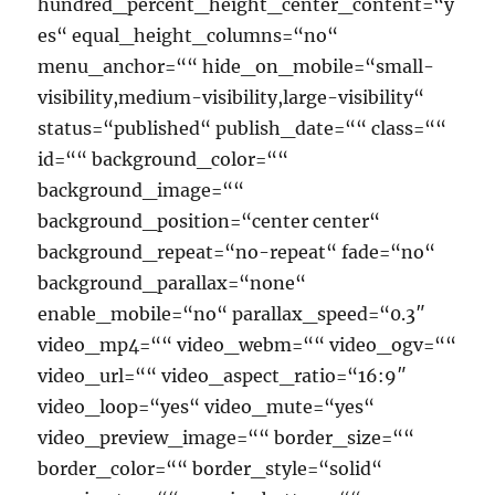
hundred_percent_height_center_content=“y
es“ equal_height_columns=“no“
menu_anchor=““ hide_on_mobile=“small-
visibility,medium-visibility,large-visibility“
status=“published“ publish_date=““ class=““
id=““ background_color=““
background_image=““
background_position=“center center“
background_repeat=“no-repeat“ fade=“no“
background_parallax=“none“
enable_mobile=“no“ parallax_speed=“0.3″
video_mp4=““ video_webm=““ video_ogv=““
video_url=““ video_aspect_ratio=“16:9″
video_loop=“yes“ video_mute=“yes“
video_preview_image=““ border_size=““
border_color=““ border_style=“solid“