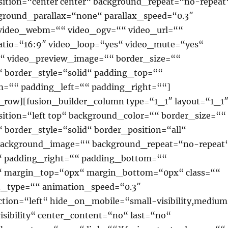
ition=“center center“ background_repeat=“no-repeat
ground_parallax=“none“ parallax_speed=“0.3″
video_webm=““ video_ogv=““ video_url=““
atio=“16:9″ video_loop=“yes“ video_mute=“yes“
““ video_preview_image=““ border_size=““
“ border_style=“solid“ padding_top=““
=““ padding_left=““ padding_right=““]
r_row][fusion_builder_column type=“1_1″ layout=“1_1
ition=“left top“ background_color=““ border_size=““
 border_style=“solid“ border_position=“all“
background_image=““ background_repeat=“no-repeat
“ padding_right=““ padding_bottom=““
“ margin_top=“0px“ margin_bottom=“0px“ class=““
n_type=““ animation_speed=“0.3″
ction=“left“ hide_on_mobile=“small-visibility,mediu
-visibility“ center_content=“no“ last=“no“