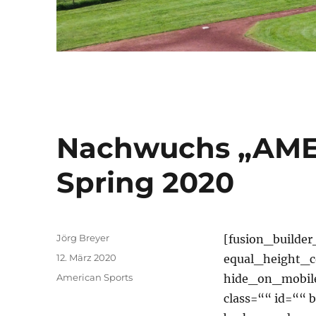
Nachwuchs „AME
Spring 2020
Autor
Jörg Breyer
[fusion_builde
Veröffentlicht
12. März 2020
equal_height_
am
Kategorien
American Sports
hide_on_mobile=
class=““ id=““