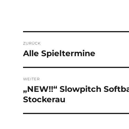
Beitragsnavigation
ZURÜCK
Alle Spieltermine
Vorheriger
Beitrag:
WEITER
„NEW!!“ Slowpitch Softball
Nächster
Beitrag:
Stockerau