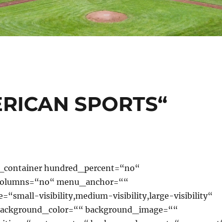
RICAN SPORTS“
r_container hundred_percent=“no“
columns=“no“ menu_anchor=““
“small-visibility,medium-visibility,large-visibility“
 background_color=““ background_image=““