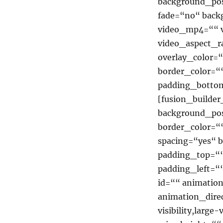
background_pos
fade=“no“ back
video_mp4=““ 
video_aspect_r
overlay_color=
border_color=“
padding_bottom
[fusion_builde
background_pos
border_color=““
spacing=“yes“ 
padding_top=“
padding_left=“
id=““ animatio
animation_dire
visibility,large