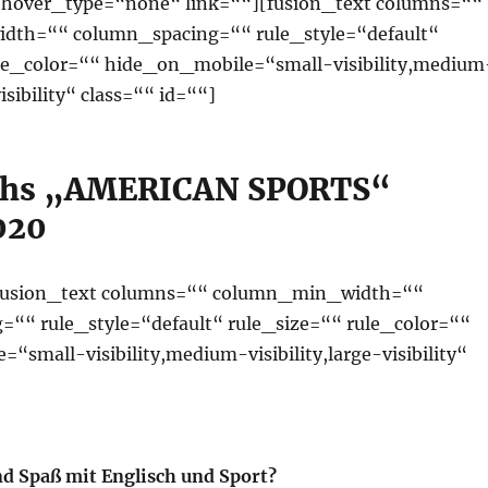
hover_type=“none“ link=““][fusion_text columns=““
th=““ column_spacing=““ rule_style=“default“
ule_color=““ hide_on_mobile=“small-visibility,medium
visibility“ class=““ id=““]
hs „AMERICAN SPORTS“
020
[fusion_text columns=““ column_min_width=““
““ rule_style=“default“ rule_size=““ rule_color=““
“small-visibility,medium-visibility,large-visibility“
nd Spaß mit Englisch und Sport?