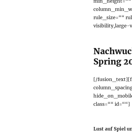
min_height=““ 
column_min_wid
rule_size=““ r
visibility,large-
Nachwuc
Spring 2
[/fusion_text]
column_spacing=
hide_on_mobile=
class=““ id=““]
Lust auf Spiel u