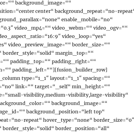
lor=““ background_image=““
ition=“center center“ background_repeat=“no-repeat
ground_parallax=“none“ enable_mobile=“no“
=“0.3″ video_mp4=““ video_webm=““ video_ogv=““
ideo_aspect_ratio=“16:9″ video_loop=“yes“
s“ video_preview_image=““ border_size=““
“ border_style=“solid“ margin_top=““
=““ padding_top=““ padding_right=““
=““ padding_left=““][fusion_builder_row]
r_column type=“1_1″ layout=“1_1″ spacing=““
=“no“ link=““ target=“_self“ min_height=““
“small-visibility,medium-visibility,large-visibility“
 background_color=““ background_image=““
ge_id=““ background_position=“left top“
eat=“no-repeat“ hover_type=“none“ border_size=“0
 border_style=“solid“ border_position=“all“