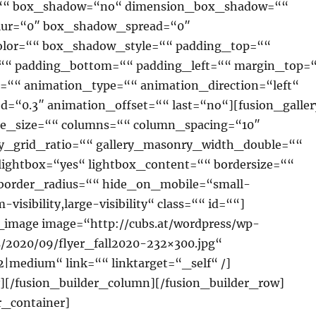
=““ box_shadow=“no“ dimension_box_shadow=““
ur=“0″ box_shadow_spread=“0″
lor=““ box_shadow_style=““ padding_top=““
““ padding_bottom=““ padding_left=““ margin_top=
““ animation_type=““ animation_direction=“left“
d=“0.3″ animation_offset=““ last=“no“][fusion_galler
ure_size=““ columns=““ column_spacing=“10″
y_grid_ratio=““ gallery_masonry_width_double=““
lightbox=“yes“ lightbox_content=““ bordersize=““
 border_radius=““ hide_on_mobile=“small-
-visibility,large-visibility“ class=““ id=““]
y_image image=“http://cubs.at/wordpress/wp-
s/2020/09/flyer_fall2020-232×300.jpg“
|medium“ link=““ linktarget=“_self“ /]
y][/fusion_builder_column][/fusion_builder_row]
r_container]