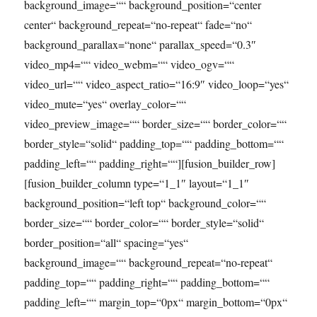
background_image=““ background_position=“center
center“ background_repeat=“no-repeat“ fade=“no“
background_parallax=“none“ parallax_speed=“0.3″
video_mp4=““ video_webm=““ video_ogv=““
video_url=““ video_aspect_ratio=“16:9″ video_loop=“yes“
video_mute=“yes“ overlay_color=““
video_preview_image=““ border_size=““ border_color=““
border_style=“solid“ padding_top=““ padding_bottom=““
padding_left=““ padding_right=““][fusion_builder_row]
[fusion_builder_column type=“1_1″ layout=“1_1″
background_position=“left top“ background_color=““
border_size=““ border_color=““ border_style=“solid“
border_position=“all“ spacing=“yes“
background_image=““ background_repeat=“no-repeat“
padding_top=““ padding_right=““ padding_bottom=““
padding_left=““ margin_top=“0px“ margin_bottom=“0px“