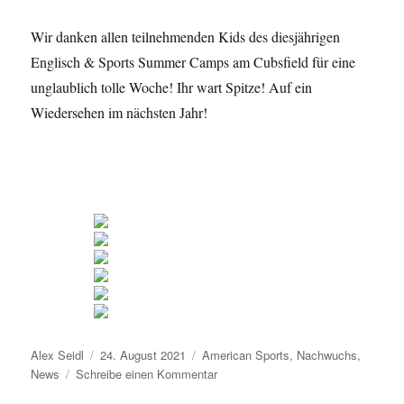
Wir danken allen teilnehmenden Kids des diesjährigen
Englisch & Sports Summer Camps am Cubsfield für eine
unglaublich tolle Woche! Ihr wart Spitze! Auf ein
Wiedersehen im nächsten Jahr!
Autor
Veröffentlicht
Kategorien
Alex Seidl
24. August 2021
American Sports
,
Nachwuchs
,
am
zu
News
Schreibe einen Kommentar
English