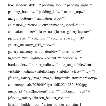
box_shadow_style=““ padding_top=““ padding_right=““
padding_bottom=““ padding_left=““ margin_top=““
margin_bottom=““ animation_type=““
animation_direction=“left“ animation_speed=“0.3″
animation_offset=““ last=“no“][fusion_gallery layout=““
picture_size=““ columns=““ column_spacing=“10″
gallery_masonry_grid_ratio=““
gallery_masonry_width_double=““ hover_type=““
lightbox=“yes“ lightbox_content=““ bordersize=““
bordercolor=““ border_radius=““ hide_on_mobile=“small-
visibility,medium-visibility,large-visibility“ class=““ id=““]
[fusion_gallery_image image=“http://cubs.at/wordpress/wp-
content/uploads/2020/09/flyer_fall2020-232×300.jpg“
image_id=“7562|medium“ link=““ linktarget=“_self“ /]
[/fusion_gallery][/fusion_builder_column]
[/fusion_builder_row][/fusion_builder_container]