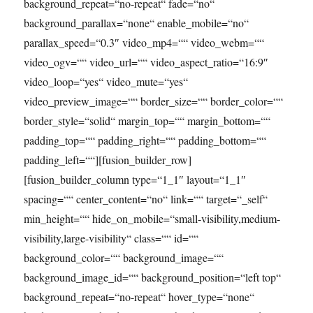
background_repeat=“no-repeat“ fade=“no“
background_parallax=“none“ enable_mobile=“no“
parallax_speed=“0.3″ video_mp4=““ video_webm=““
video_ogv=““ video_url=““ video_aspect_ratio=“16:9″
video_loop=“yes“ video_mute=“yes“
video_preview_image=““ border_size=““ border_color=““
border_style=“solid“ margin_top=““ margin_bottom=““
padding_top=““ padding_right=““ padding_bottom=““
padding_left=““][fusion_builder_row]
[fusion_builder_column type=“1_1″ layout=“1_1″
spacing=““ center_content=“no“ link=““ target=“_self“
min_height=““ hide_on_mobile=“small-visibility,medium-
visibility,large-visibility“ class=““ id=““
background_color=““ background_image=““
background_image_id=““ background_position=“left top“
background_repeat=“no-repeat“ hover_type=“none“