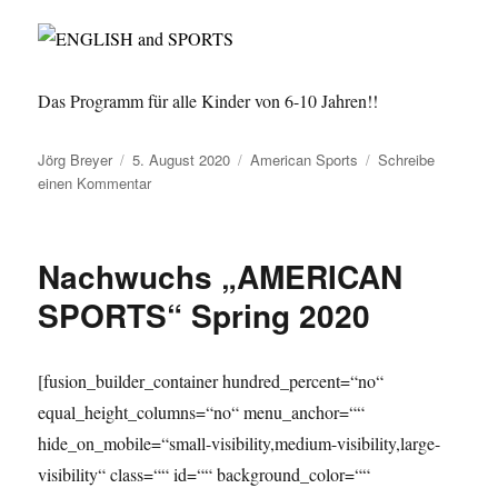
Das Programm für alle Kinder von 6-10 Jahren!!
Autor
Veröffentlicht
Kategorien
Jörg Breyer
5. August 2020
American Sports
Schreibe
am
zu
einen Kommentar
ENGLISH
and
SPORTS
Nachwuchs „AMERICAN
SPORTS“ Spring 2020
[fusion_builder_container hundred_percent=“no“
equal_height_columns=“no“ menu_anchor=““
hide_on_mobile=“small-visibility,medium-visibility,large-
visibility“ class=““ id=““ background_color=““