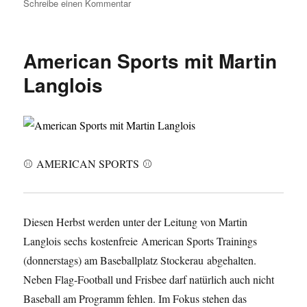
am
zu
Schreibe einen Kommentar
Sunday
Morning
Sports
American Sports mit Martin
mit
Martin
Langlois
Langlois
⚾️
AMERICAN SPORTS
⚾️
Diesen Herbst werden unter der Leitung von Martin
Langlois sechs kostenfreie American Sports Trainings
(donnerstags) am Baseballplatz Stockerau
abgehalten.
Neben Flag-Football und Frisbee darf natürlich auch nicht
Baseball am Programm fehlen. Im Fokus stehen das