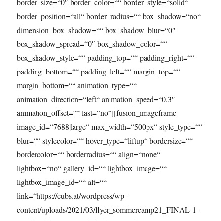
border_size=“0″ border_color=““ border_style=“solid“
border_position=“all“ border_radius=““ box_shadow=“no“
dimension_box_shadow=““ box_shadow_blur=“0″
box_shadow_spread=“0″ box_shadow_color=““
box_shadow_style=““ padding_top=““ padding_right=““
padding_bottom=““ padding_left=““ margin_top=““
margin_bottom=““ animation_type=““
animation_direction=“left“ animation_speed=“0.3″
animation_offset=““ last=“no“][fusion_imageframe
image_id=“7688|large“ max_width=“500px“ style_type=““
blur=““ stylecolor=““ hover_type=“liftup“ bordersize=““
bordercolor=““ borderradius=““ align=“none“
lightbox=“no“ gallery_id=““ lightbox_image=““
lightbox_image_id=““ alt=““
link=“https://cubs.at/wordpress/wp-
content/uploads/2021/03/flyer_sommercamp21_FINAL-1-