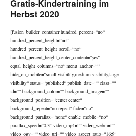
Gratis-Kindertraining im
Summer
Camp
Herbst 2020
2021
[fusion_builder_container hundred_percent=“no“
hundred_percent_height=“no“
hundred_percent_height_scroll=“no“
hundred_percent_height_center_content=“yes“
equal_height_columns=“no“ menu_anchor=““
hide_on_mobile=“small-visibility,medium-visibility,large-
visibility“ status=“published“ publish_date=““ class=““
id=““ background_color=““ background_image=““
background_position=“center center“
background_repeat=“no-repeat“ fade=“no“
background_parallax=“none“ enable_mobile=“no“
parallax_speed=“0.3″ video_mp4=““ video_webm=““
video_ogv=““ video_url=““ video_aspect_ratio=“16:9″