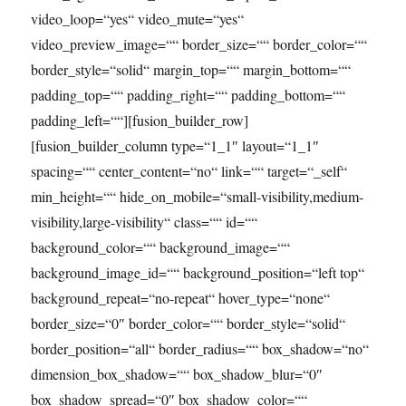
video_loop=“yes“ video_mute=“yes“
video_preview_image=““ border_size=““ border_color=““
border_style=“solid“ margin_top=““ margin_bottom=““
padding_top=““ padding_right=““ padding_bottom=““
padding_left=““][fusion_builder_row]
[fusion_builder_column type=“1_1″ layout=“1_1″
spacing=““ center_content=“no“ link=““ target=“_self“
min_height=““ hide_on_mobile=“small-visibility,medium-
visibility,large-visibility“ class=““ id=““
background_color=““ background_image=““
background_image_id=““ background_position=“left top“
background_repeat=“no-repeat“ hover_type=“none“
border_size=“0″ border_color=““ border_style=“solid“
border_position=“all“ border_radius=““ box_shadow=“no“
dimension_box_shadow=““ box_shadow_blur=“0″
box_shadow_spread=“0″ box_shadow_color=““