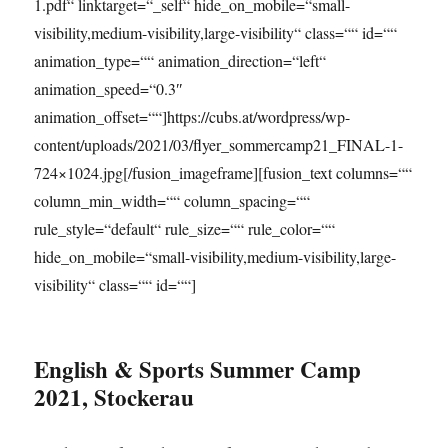
1.pdf“ linktarget=“_self“ hide_on_mobile=“small-
visibility,medium-visibility,large-visibility“ class=““ id=““
animation_type=““ animation_direction=“left“
animation_speed=“0.3″
animation_offset=““]https://cubs.at/wordpress/wp-
content/uploads/2021/03/flyer_sommercamp21_FINAL-1-
724×1024.jpg[/fusion_imageframe][fusion_text columns=““
column_min_width=““ column_spacing=““
rule_style=“default“ rule_size=““ rule_color=““
hide_on_mobile=“small-visibility,medium-visibility,large-
visibility“ class=““ id=““]
English & Sports Summer Camp
2021, Stockerau