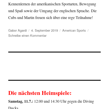
Kennenlernen der amerikanischen Sportarten, Bewegung
und Spaß sowie der Umgang der englischen Sprache. Die
Cubs und Martin freuen sich über eine rege Teilnahme!
Autor
Veröffentlicht
Kategorien
Gabor Agardi
4. September 2019
American Sports
am
zu
Schreibe einen Kommentar
American
Sports
mit
Martin
Langlois
Die nächsten Heimspiele:
Samstag, 11.7.:
12:00 und 14:30 Uhr gegen die Diving
Ducks