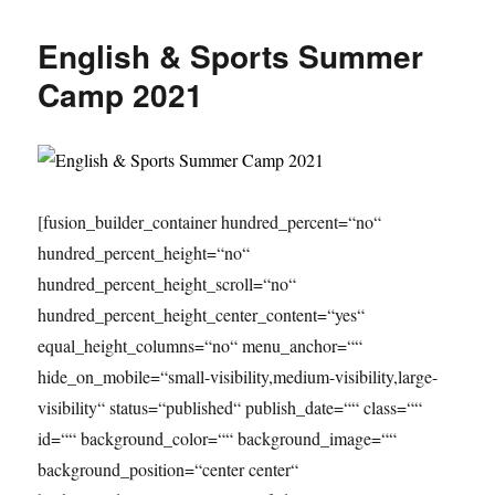
&
Sports
English & Sports Summer
Summer
Camp
Camp 2021
2021
[fusion_builder_container hundred_percent=“no“
hundred_percent_height=“no“
hundred_percent_height_scroll=“no“
hundred_percent_height_center_content=“yes“
equal_height_columns=“no“ menu_anchor=““
hide_on_mobile=“small-visibility,medium-visibility,large-
visibility“ status=“published“ publish_date=““ class=““
id=““ background_color=““ background_image=““
background_position=“center center“