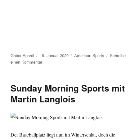
Autor
Veröffentlicht
Kategorien
Gabor Agardi
16. Januar 2020
American Sports
Schreibe
am
zu
einen Kommentar
„Sunday
Morning
Sports“
Sunday Morning Sports mit
startet
nach
Martin Langlois
der
Weihnachtspause
wieder!
Der Baseballplatz liegt nun im Winterschlaf, doch die