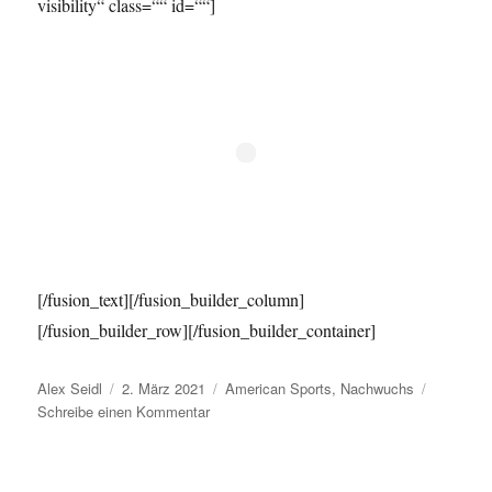
visibility“ class=““ id=““]
[/fusion_text][/fusion_builder_column]
[/fusion_builder_row][/fusion_builder_container]
Autor
Veröffentlicht
Kategorien
Alex Seidl
2. März 2021
American Sports
,
Nachwuchs
am
zu
Schreibe einen Kommentar
English
&
Sports