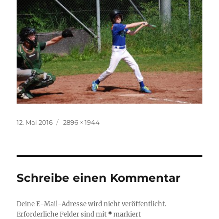
Veröffentlicht
Originalgröße
12. Mai 2016
2896 × 1944
am
Schreibe einen Kommentar
Deine E-Mail-Adresse wird nicht veröffentlicht.
Erforderliche Felder sind mit
*
markiert