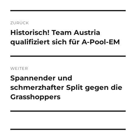
Beitragsnavigation
ZURÜCK
Historisch! Team Austria
Vorheriger
Beitrag:
qualifiziert sich für A-Pool-EM
WEITER
Spannender und
Nächster
Beitrag:
schmerzhafter Split gegen die
Grasshoppers