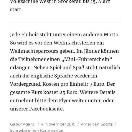
Volksschule West in Stockerau bis 15. März
statt.
Jede Einheit steht unter einem anderen Motto.
So wird es vor den Weihnachtsferien ein
Weihnachtsparcours geben. Im Jänner können
die Teilnehmer einen „Mini-Führerschein“
erlangen. Neben Spiel und Spaß steht natürlich
auch die englische Sprache wieder im
Vordergrund. Kosten pro Einheit: 7 Euro. Der
gesamte Kurs kostet 25 Euro. Weitere Details
entnehmt bitte dem Flyer weiter unten oder
unserer Facebookseite.
Autor
Veröffentlicht
Kategorien
Gabor Agardi
4. November 2019
American Sports
am
zu
Schreibe einen Kommentar