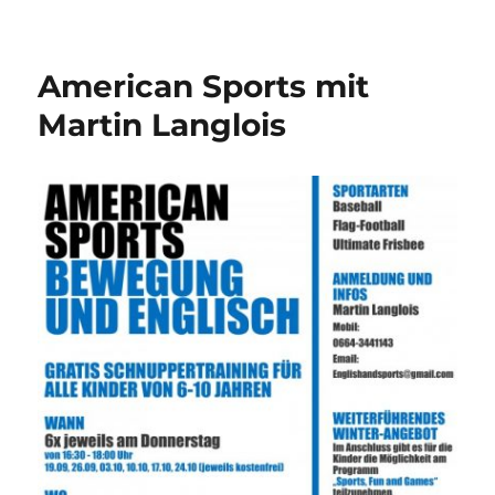
Sunday
Morning
Sports
American Sports mit
mit
Martin
Martin Langlois
Langlois