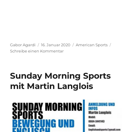
Autor
Veröffentlicht
Kategorien
Gabor Agardi
16. Januar 2020
American Sports
am
zu
Schreibe einen Kommentar
„Sunday
Morning
Sports“
Sunday Morning Sports
startet
nach
mit Martin Langlois
der
Weihnachtspause
wieder!