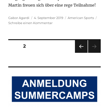
Martin freuen sich über eine rege Teilnahme!
Autor
Veröffentlicht
Kategorien
Gabor Agardi
4. September 2019
American Sports
am
zu
Schreibe einen Kommentar
American
Sports
mit
Martin
Seitennummerierung
SEITE
2
Langlois
VOR
der
HERI
GE
Beiträge
SEIT
E