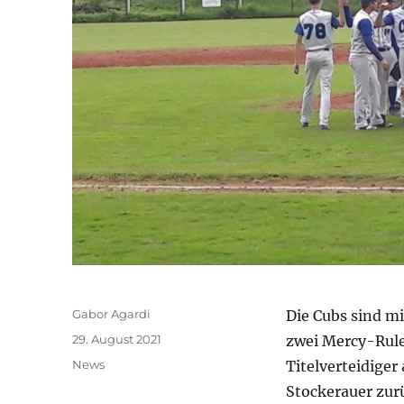
Autor
Gabor Agardi
Die Cubs sind m
Veröffentlicht
29. August 2021
zwei Mercy-Rule
am
Kategorien
News
Titelverteidiger
Stockerauer zur