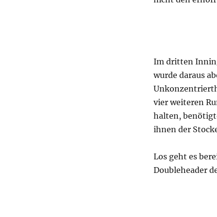
Im dritten Innin
wurde daraus abe
Unkonzentrierth
vier weiteren Ru
halten, benötig
ihnen der Stocke
Los geht es ber
Doubleheader der