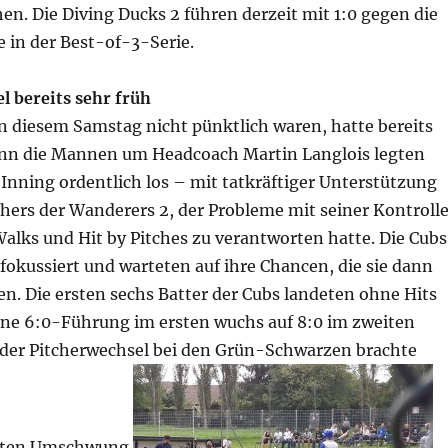
n. Die Diving Ducks 2 führen derzeit mit 1:0 gegen die
be in der Best-of-3-Serie.
l bereits sehr früh
n diesem Samstag nicht pünktlich waren, hatte bereits
Denn die Mannen um Headcoach Martin Langlois legten
 Inning ordentlich los – mit tatkräftiger Unterstützung
chers der Wanderers 2, der Probleme mit seiner Kontroll
alks und Hit by Pitches zu verantworten hatte. Die Cubs
fokussiert und warteten auf ihre Chancen, die sie dann
en. Die ersten sechs Batter der Cubs landeten ohne Hits
Eine 6:0-Führung im ersten wuchs auf 8:0 im zweiten
 der Pitcherwechsel bei den Grün-Schwarzen brachte
fften Umschwung.