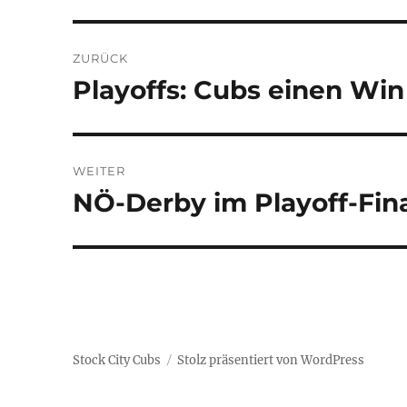
Beitragsnavigation
ZURÜCK
Playoffs: Cubs einen Win
Vorheriger
Beitrag:
WEITER
NÖ-Derby im Playoff-Fin
Nächster
Beitrag:
Stock City Cubs
Stolz präsentiert von WordPress