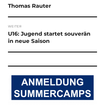
Thomas Rauter
Vorheriger
Beitrag:
WEITER
U16: Jugend startet souverän
Nächster
Beitrag:
in neue Saison