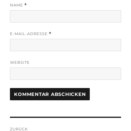
NAME
*
E-MAIL-ADRESSE
*
WEBSITE
Beitragsnavigation
ZURÜCK