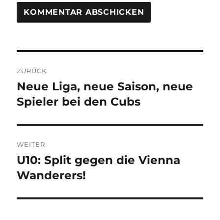
Beitragsnavigation
ZURÜCK
Neue Liga, neue Saison, neue
Vorheriger
Beitrag:
Spieler bei den Cubs
WEITER
U10: Split gegen die Vienna
Nächster
Beitrag:
Wanderers!