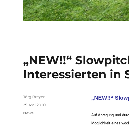
„NEW!!“ Slowpitch
Interessierten in
Autor
Jörg Breyer
„NEW!!“ Slowpi
Veröffentlicht
25. Mai 2020
am
Kategorien
News
Auf Anregung und dur
Möglichkeit eines wöch