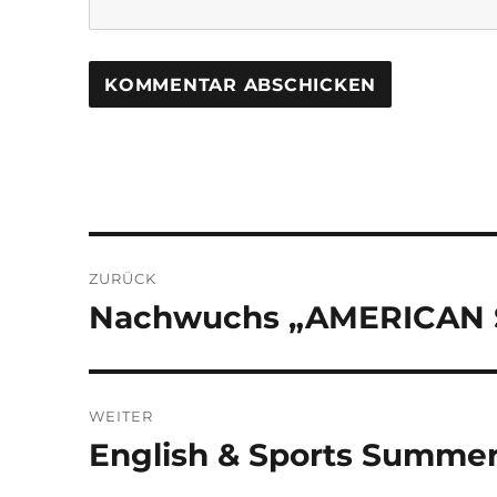
Beitragsnavigation
ZURÜCK
Nachwuchs „AMERICAN S
Vorheriger
Beitrag:
WEITER
English & Sports Summe
Nächster
Beitrag: