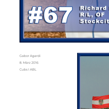
Autor
Gabor Agardi
Veröffentlicht
8. März 2016
am
Kategorien
Cubs I ABL