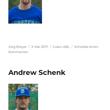
Autor
Veröffentlicht
Kategorien
Jörg Breyer
3. Mai 2017
Cubs I ABL
Schreibe einen
zu
am
Kommentar
Quinn
Tiernan
Andrew Schenk