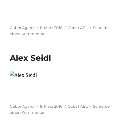
Autor
Veröffentlicht
Kategorien
Gabor Agardi
8. März 2016
Cubs I ABL
Schreibe
am
zu
einen Kommentar
Richard
Hauswirth
Alex Seidl
Autor
Veröffentlicht
Kategorien
Gabor Agardi
8. März 2016
Cubs I ABL
Schreibe
am
zu
einen Kommentar
Alex
Seidl