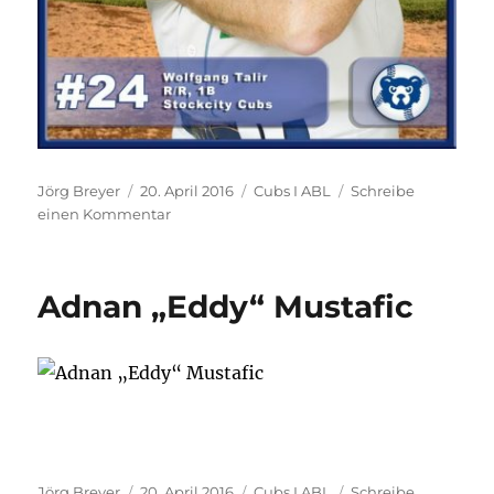
Autor
Veröffentlicht
Kategorien
Jörg Breyer
20. April 2016
Cubs I ABL
Schreibe
am
zu
einen Kommentar
Wolf
Talir
Adnan „Eddy“ Mustafic
Autor
Veröffentlicht
Kategorien
Jörg Breyer
20. April 2016
Cubs I ABL
Schreibe