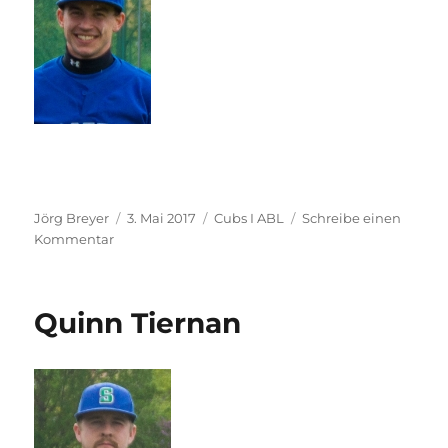
Autor
Veröffentlicht
Kategorien
Jörg Breyer
3. Mai 2017
Cubs I ABL
Schreibe einen
zu
am
Kommentar
Andreas
Lastinger
Quinn Tiernan