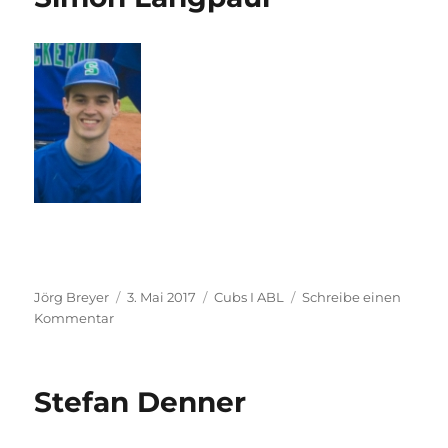
Autor
Veröffentlicht
Kategorien
Jörg Breyer
3. Mai 2017
Cubs I ABL
Schreibe einen
zu
am
Kommentar
Simon
Langpaul
Stefan Denner