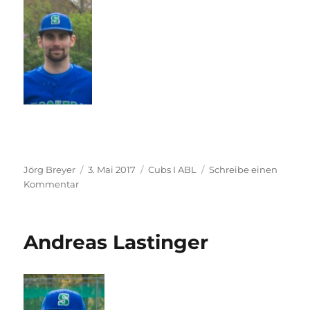
Autor
Veröffentlicht
Kategorien
Jörg Breyer
3. Mai 2017
Cubs I ABL
Schreibe einen
zu
am
Kommentar
Stefan
Denner
Andreas Lastinger