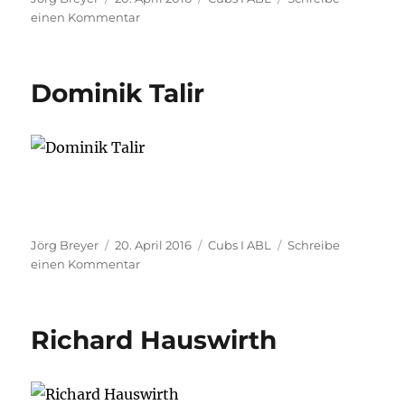
am
zu
einen Kommentar
Adnan
„Eddy“
Mustafic
Dominik Talir
Autor
Veröffentlicht
Kategorien
Jörg Breyer
20. April 2016
Cubs I ABL
Schreibe
am
zu
einen Kommentar
Dominik
Talir
Richard Hauswirth