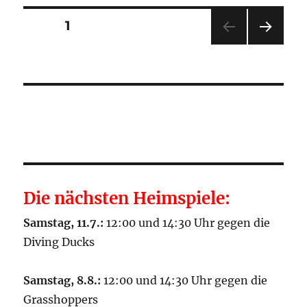
Seitennummerierung
SEITE
1
NÄC
der
HSTE
SEIT
Beiträge
E
Die nächsten Heimspiele:
Samstag, 11.7.:
12:00 und 14:30 Uhr gegen die
Diving Ducks
Samstag, 8.8.:
12:00 und 14:30 Uhr gegen die
Grasshoppers