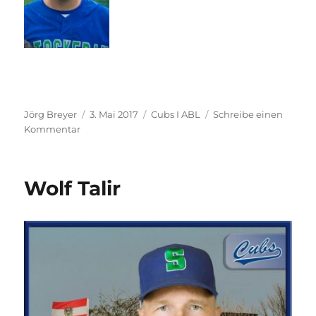
Autor
Veröffentlicht
Kategorien
Jörg Breyer
3. Mai 2017
Cubs I ABL
Schreibe einen
zu
am
Kommentar
Andrew
Schenk
Wolf Talir