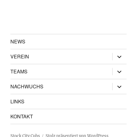
NEWS
Unterme
VEREIN
öffnen
Unterme
TEAMS
öffnen
Unterme
NACHWUCHS
öffnen
LINKS
KONTAKT
Stock City Cubs
Stolz präsentiert von WordPress