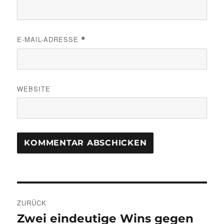
E-MAIL-ADRESSE
*
WEBSITE
Beitragsnavigation
ZURÜCK
Zwei eindeutige Wins gegen
Vorheriger