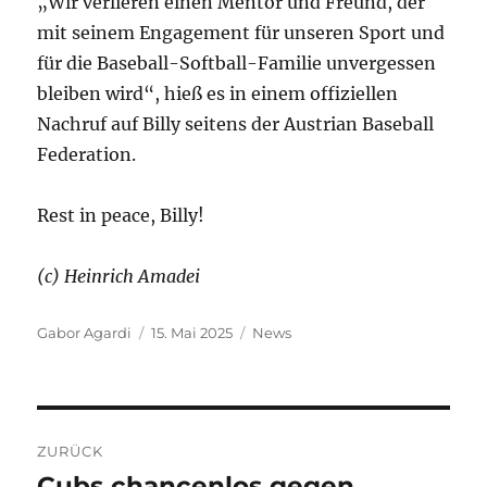
„Wir verlieren einen Mentor und Freund, der
mit seinem Engagement für unseren Sport und
für die Baseball-Softball-Familie unvergessen
bleiben wird“, hieß es in einem offiziellen
Nachruf auf Billy seitens der Austrian Baseball
Federation.
Rest in peace, Billy!
(c) Heinrich Amadei
Autor
Veröffentlicht
Kategorien
Gabor Agardi
15. Mai 2025
News
am
Beitragsnavigation
ZURÜCK
Cubs chancenlos gegen
Vorheriger