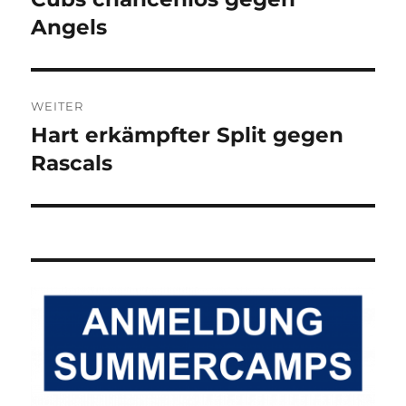
Beitrag:
Angels
WEITER
Hart erkämpfter Split gegen
Nächster
Beitrag:
Rascals