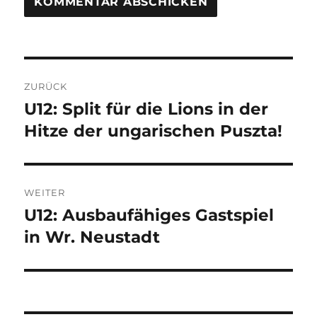
Beitragsnavigation
ZURÜCK
U12: Split für die Lions in der
Vorheriger
Beitrag:
Hitze der ungarischen Puszta!
WEITER
U12: Ausbaufähiges Gastspiel
Nächster
Beitrag:
in Wr. Neustadt