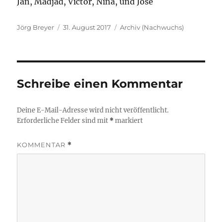
Jan, Madjad, Victor, Nina, und Jose
Autor
Veröffentlicht
Kategorien
Jörg Breyer
31. August 2017
Archiv (Nachwuchs)
am
Schreibe einen Kommentar
Deine E-Mail-Adresse wird nicht veröffentlicht.
Erforderliche Felder sind mit
*
markiert
KOMMENTAR
*