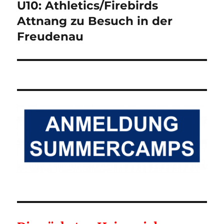
U10: Athletics/Firebirds
Nächster
Beitrag:
Attnang zu Besuch in der
Freudenau