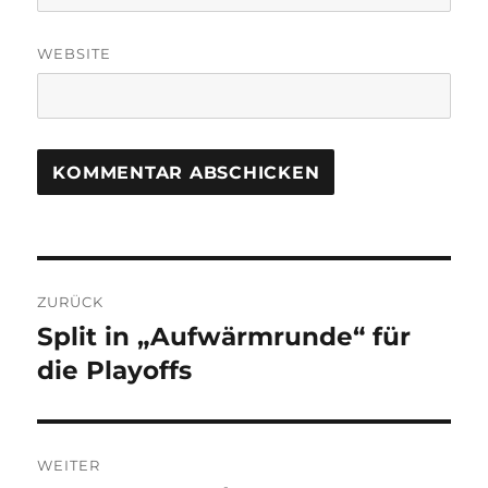
WEBSITE
Beitragsnavigation
ZURÜCK
Split in „Aufwärmrunde“ für
Vorheriger
Beitrag:
die Playoffs
WEITER