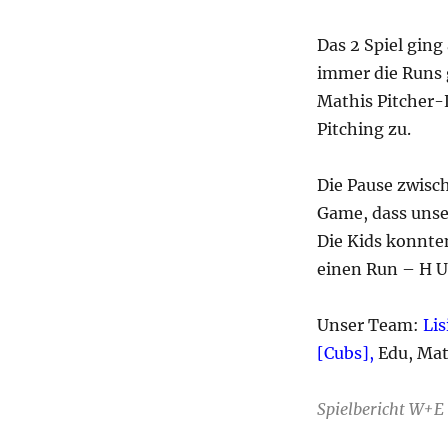
Das 2 Spiel ging
immer die Runs 
Mathis Pitcher-L
Pitching zu.
Die Pause zwisch
Game, dass unse
Die Kids konnten
einen Run – H U 
Unser Team:
Lis
[Cubs],
Edu, Math
Spielbericht W+E 