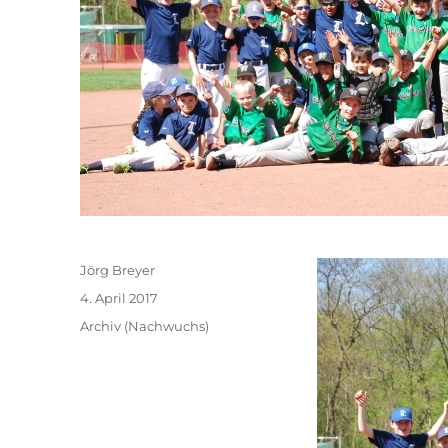
Autor
Jörg Breyer
Veröffentlicht
4. April 2017
am
Kategorien
Archiv (Nachwuchs)