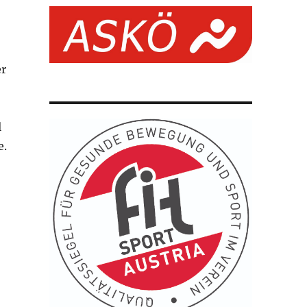
er
l
e.