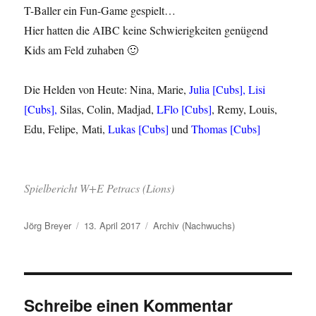
T-Baller ein Fun-Game gespielt…
Hier hatten die AIBC keine Schwierigkeiten genügend
Kids am Feld zuhaben 🙂
Die Helden von Heute: Nina, Marie,
Julia [Cubs],
Lisi
[Cubs],
Silas, Colin, Madjad,
LFlo [Cubs]
, Remy, Louis,
Edu, Felipe, Mati,
Lukas [Cubs]
und
Thomas [Cubs]
Spielbericht W+E Petracs (Lions)
Autor
Veröffentlicht
Kategorien
Jörg Breyer
13. April 2017
Archiv (Nachwuchs)
am
Schreibe einen Kommentar