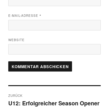
E-MAIL-ADRESSE
*
WEBSITE
Beitragsnavigation
ZURÜCK
U12: Erfolgreicher Season Opener
Vorheriger