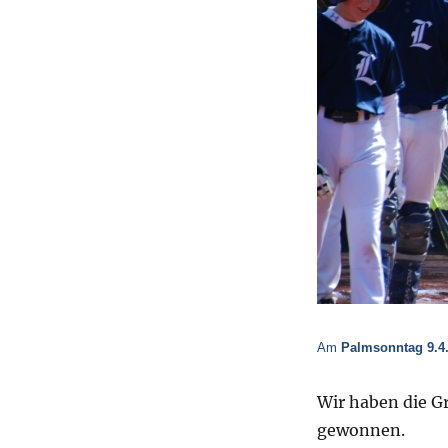
Am
Palms
onntag
9
.4
Wir haben die G
gewonnen.