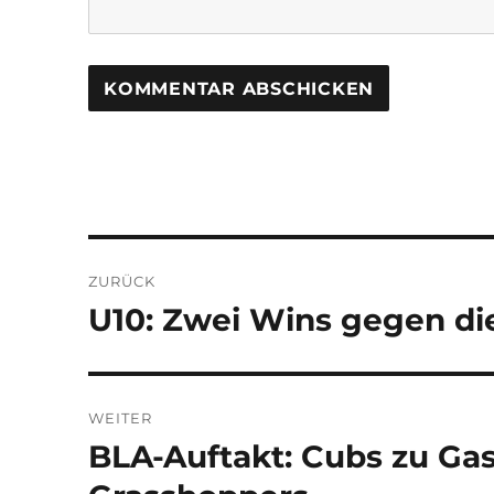
Beitragsnavigation
ZURÜCK
U10: Zwei Wins gegen di
Vorheriger
Beitrag:
WEITER
BLA-Auftakt: Cubs zu Gas
Nächster
Beitrag: