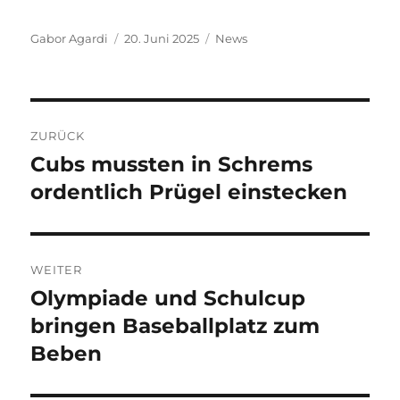
Autor
Veröffentlicht
Kategorien
Gabor Agardi
20. Juni 2025
News
am
Beitragsnavigation
ZURÜCK
Cubs mussten in Schrems
Vorheriger
Beitrag:
ordentlich Prügel einstecken
WEITER
Olympiade und Schulcup
Nächster
Beitrag:
bringen Baseballplatz zum
Beben