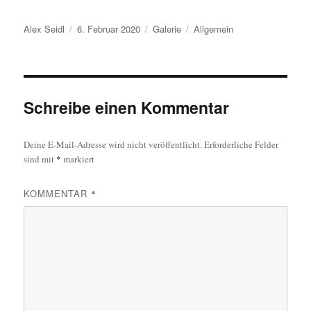
Autor
Veröffentlicht
Format
Kategorien
Alex Seidl
6. Februar 2020
Galerie
Allgemein
am
Schreibe einen Kommentar
Deine E-Mail-Adresse wird nicht veröffentlicht.
Erforderliche Felder
sind mit
*
markiert
KOMMENTAR
*