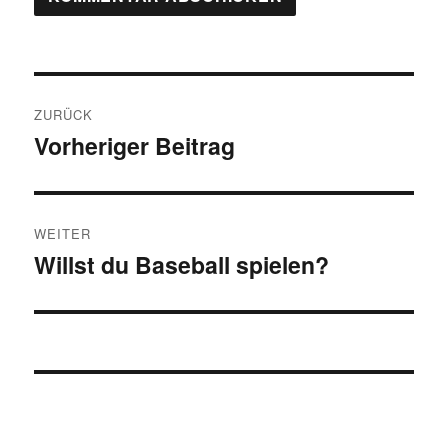
Beitragsnavigation
ZURÜCK
Vorheriger Beitrag
Vorheriger
Beitrag:
WEITER
Willst du Baseball spielen?
Nächster
Beitrag: