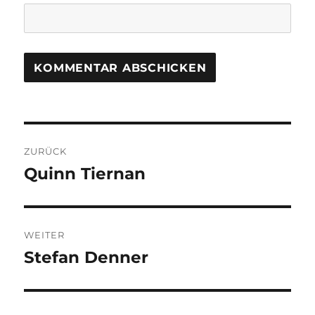
Beitragsnavigation
ZURÜCK
Quinn Tiernan
Vorheriger
Beitrag:
WEITER
Stefan Denner
Nächster
Beitrag: