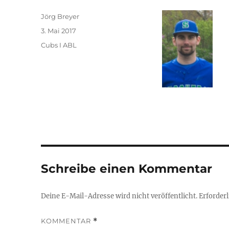
Autor
Jörg Breyer
Veröffentlicht
3. Mai 2017
am
Kategorien
Cubs I ABL
Schreibe einen Kommentar
Deine E-Mail-Adresse wird nicht veröffentlicht.
Erforderl
KOMMENTAR
*