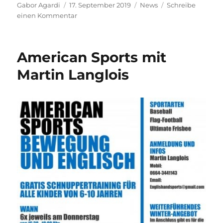
Autor
Veröffentlicht
Kategorien
Gabor Agardi
17. September 2019
News
Schreibe
am
zu
einen Kommentar
Historische
EM-
Teilnahme:
American Sports mit
Baseballer
bleiben
Martin Langlois
im
A-
Pool!