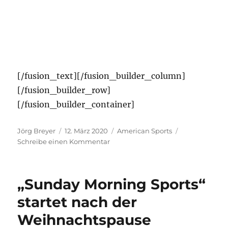
[/fusion_text][/fusion_builder_column]
[/fusion_builder_row]
[/fusion_builder_container]
Autor
Veröffentlicht
Kategorien
Jörg Breyer
12. März 2020
American Sports
am
zu
Schreibe einen Kommentar
Nachwuchs
„AMERICAN
SPORTS“
„Sunday Morning Sports“
Spring
2020
startet nach der
Weihnachtspause