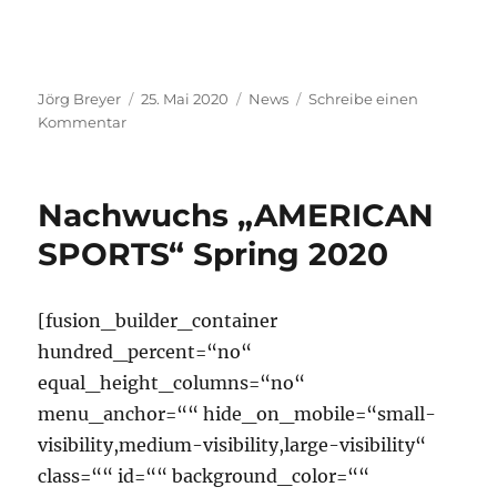
Autor
Veröffentlicht
Kategorien
Jörg Breyer
25. Mai 2020
News
Schreibe einen
zu
am
Kommentar
„NEW!!“
Slowpitch
Softball
Nachwuchs „AMERICAN
für
alle
SPORTS“ Spring 2020
Interessierten
in
Stockerau
[fusion_builder_container
hundred_percent=“no“
equal_height_columns=“no“
menu_anchor=““ hide_on_mobile=“small-
visibility,medium-visibility,large-visibility“
class=““ id=““ background_color=““