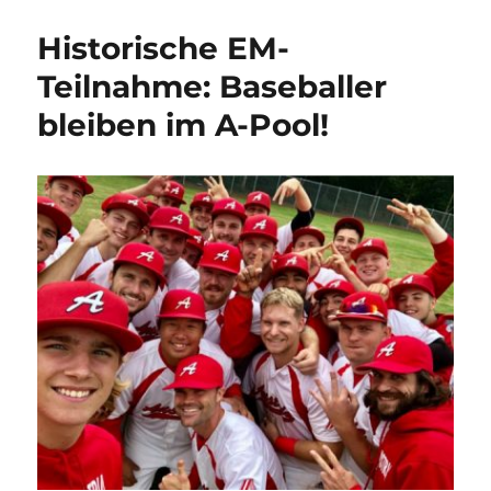
Morning
Sports
Historische EM-
mit
Martin
Teilnahme: Baseballer
Langlois
bleiben im A-Pool!