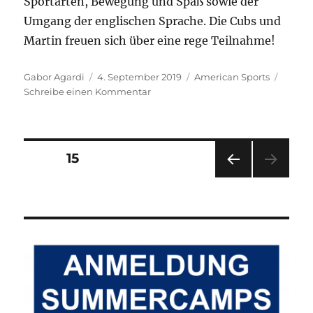
Sportarten, Bewegung und Spaß sowie der
Umgang der englischen Sprache. Die Cubs und
Martin freuen sich über eine rege Teilnahme!
Autor
Veröffentlicht
Kategorien
Gabor Agardi
4. September 2019
American Sports
am
zu
Schreibe einen Kommentar
American
Sports
mit
Martin
Seitennummerierung
SEITE
15
Langlois
VOR
der
HERI
GE
Beiträge
SEIT
E