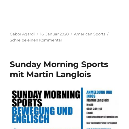
Autor
Veröffentlicht
Kategorien
Gabor Agardi
16. Januar 2020
American Sports
am
zu
Schreibe einen Kommentar
„Sunday
Morning
Sports“
Sunday Morning Sports
startet
nach
mit Martin Langlois
der
Weihnachtspause
wieder!